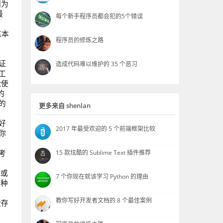
因为
最
每个新手程序员都会犯的5个错误
这本
程序员的修炼之路
证
造成代码难以维护的 35 个恶习
工
能使
的
的
更多来自 shenlan
好
2017 年最受欢迎的 5 个前端框架比较
你
考
15 款炫酷的 Sublime Text 插件推荐
L或
7 个你现在就该学习 Python 的理由
一种
教你写好开发者文档的 8 个最佳案例
缓存