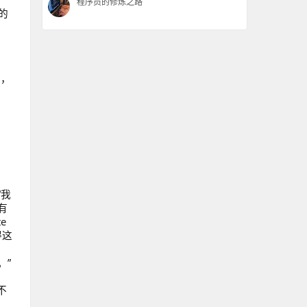
程序员的修炼之路
的
不，
“我
有
e
得这
。”
不