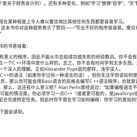
是关于财务会计的）。还有多种变化，例如“学习”替换“自学”，“天”
程在某种程度上令人难以置信地比其他任何东西都更容易学习。
Programs》这本书中对这种趋势表示了赞同——“写出不好的程序很容易。傻瓜
”
这样的书意味着：
些有意义的程序，因此不能从中总结成功或失败的经验教训。你不会
一个C ++环境中是什么样的。总之，你不会有时间学到太多东西。
入的理解。正如Alexander Pope说的那样，浅学误人。
些C ++的语法（如果你学过另一种语言的话），但你无法学到该如何
员，那么你可能会用Basic语言的风格去编写C ++语法程序，也就是
那么，这还有什么意义呢？Alan Perlis曾经说过：“如果编程语言
的情况是，你必须学习一点C++（或者更可能的，是JavaScript
配合完成特定任务。但此时你不是在学习如何编程：你学习的是如何
因下面会讲到。