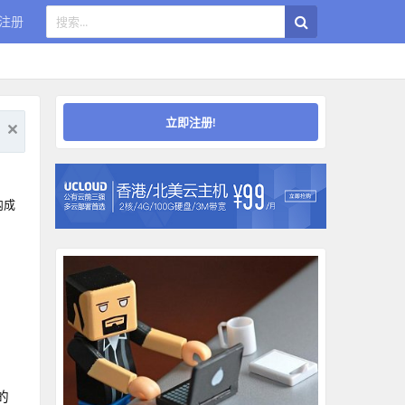
注册
立即注册!
内成
，
样的