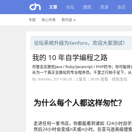
文章
论坛
图库
资源
会员
专题
核心作者
新内容
论坛系统升级为Xenforo，欢迎大家测试！
我的 10 年自学编程之路
尽管去买那些Java / Ruby/Javascript / PH
长为一个真正全面化的专业程序员。千里之行始于足下，从
By
shenlan
,
2017-06-29
|
2 留言
|
30.6K 查看
|
经验总结
为什么每个人都这样匆忙？
走进任何一家书店，你都能看到诸如《24小时自学Ja
然后24小时会变成n天或n小时。在亚马逊高级搜索[title: te