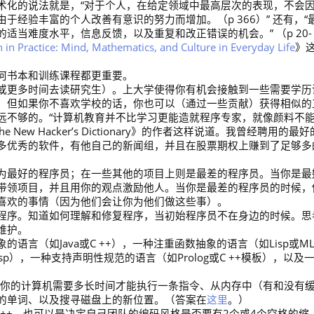
术化的说法就是，“对于个人，在给定领域中最高层次的表现，不会
经验丰富的个人改善有意识的努力而增加。（p 366）” 还有，“
适当难度水平，信息反馈，以及重复和改正错误的机会。” （p 20-
n in Practice: Mind, Mathematics, and Culture in Everyday Life
》
何书本和训练课程都更重要。
或更多时间去读研究生）。上大学使得你有机会接触到一些需要学历
，但如果你不喜欢学校的话，你也可以（通过一些贡献）获得相似的
远不够的。“计算机教育并不比学习更能造就程序专家，就像颜料不
e New Hacker’s Dictionary》的作者这样说道。我曾经聘用的最好
多优秀的软件，有他自己的新闻组，并且在股票期权上赚到了足够多
为最好的程序员；在一些其他的项目上则是最差的程序员。当你是最
带领项目，并且用你的观点激励他人。当你是最差的程序员的时候，
喜欢的事情（因为他们会让你为他们做这些事）。
程序。知道如何理解和修复程序，当初始程序员不在身边的时候。思
维护。
语言（如Java或C ++），一种注重函数抽象的语言（如Lisp或M
isp），一种支持声明性规范的语言（如Prolog或C ++模板），以及
知道你的计算机需要多长时间才能执行一条指令、从内存中（有和没有
的单词、以及搜寻磁盘上的新位置。（答案在
这里
。）
C ++，也可以是决定自己团队的编码风格是否要有2个或4个空格的缩