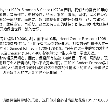
), Hayes (1989), Simmon & Chase (1973)) 表明，我们大约需要10年
象棋，音乐作曲，电报操作，绘画，钢琴，游泳，网球，以及神经心
遍又一遍地做，而是要用超出你现有能力的任务挑战自己，尝试它，
误。然后重复，再重复。这里没有真正的捷径：即使是4岁时就已经
才开始做出世界一流的音乐。
程10,000小时，而不是10年。Henri Cartier-Bresson (1908-
正是你最糟糕的作品。”（他没有考虑到数码相机，拥有数码相机使人在
muel Johnson (1709-1784)说，“只有通过一生的努力才能
aucer (1340-1400)曾抱怨说：“生之有限，学也无涯。”
命短暂，艺术长远”的语录而闻名。因此，假设所有技能（如编程，下棋，玩跳棋，
人所需的时间也不会完全相同。正如 K. Anders Ericsson教
才华的人也需要多少的时间才能达到最高的性能水平的言论，是值得
已，因为每个人的学习能力也不尽相同。“
确保保持足够的乐趣，这样你才会心甘情愿地花费10年/ 10,00