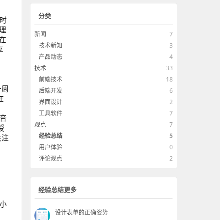
分类
的时
理
新闻
7
在
技术新知
3
享
产品动态
4
技术
33
前端技术
18
一周
后端开发
6
在
界面设计
2
工具软件
7
玩音
观点
7
授
经验总结
5
关注
用户体验
0
评论观点
2
经验总结更多
0小
设计表单的正确姿势