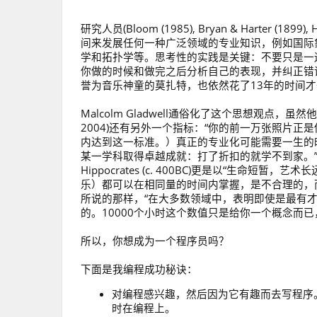
研究人员(Bloom (1985), Bryan & Harter (1899
间来发展任何一种广泛领域的专业知识，例如国际
学和拓扑学等。思考性的实践是关键：不要只是一
你做的时候和做完之后分析自己的表现，并纠正错
誉为音乐神童的莫扎特，也依然花了13年的时间
Malcolm Gladwell通俗化了这个思想观点，虽然他专注编
2004)还有另外一个指标：“你的前一万张照片
内达到这一标准。）真正的专业化可能需要一生的时间：Sa
某一学科取得卓越成就：打了折扣的就学不到家。”以及Ch
Hippocrates (c. 400BC)更是以“生
乐）都可以在相同量的时间内掌握，是不合理的，而且每个
所说的那样，“在大多数领域中，表明即使是最有
的。10000个小时这个数值只是给你一个概念而
所以，你想成为一个程序员吗？
下面是我编程成功秘诀：
对编程感兴趣，然后因为它有趣而去写程序。请
时在编程上。