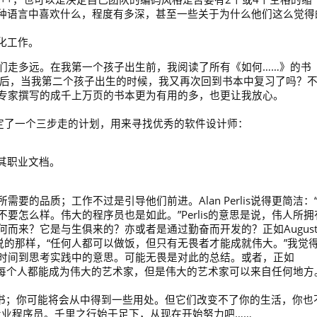
种语言中喜欢什么，程度有多深，甚至一些关于为什么他们这么觉得
化工作。
们走多远。在我第一个孩子出生前，我阅读了所有《如何……》的书
月后，当我第二个孩子出生的时候，我又再次回到书本中复习了吗？
专家撰写的成千上万页的书本更为有用的多，也更让我放心。
ullet》制定了一个三步走的计划，用来寻找优秀的软件设计师：
其职业文档。
的品质；工作不过是引导他们前进。Alan Perlis说得更简洁：
怎么样。伟大的程序员也是如此。”Perlis的意思是说，伟人所拥
而来？它是与生俱来的？亦或者是通过勤奋而开发的？正如August
构厨师）所说的那样，“任何人都可以做饭，但只有无畏者才能成就伟大。”我觉
时间到思考实践中的意思。可能无畏是对此的总结。或者，正如
说：“不是每个人都能成为伟大的艺术家，但是伟大的艺术家可以来自任何地方
pt / PHP的书；你可能将会从中得到一些用处。但它们改变不了你的生活，你也
专业程序员。千里之行始于足下，从现在开始努力吧……