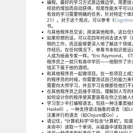
编程。最好的学习方式是边做边学。用更技
经验的增加而自动获得，但是性能水平可以由于
有效的学习需要明确的任务，针对特定个体的
21）。对于这个观点，可以参考《
Cognitio
书。
与其他程序员交谈；阅读其他程序。这比任
如果你想的话，可以花四年时间去读大学（
明的工作，而且能够更深入地了解这个领域
作经历。在任何情况下，单靠书本知识是远
人成为绘画专家一样。”Eric Raymond，《Th
程序员之一就只有高中学历——他制作了许
钱买下属于他的酒吧。
和其他程序员一起做项目。在一些项目上成
的程序员的时候，你需要测试自己的能力来
需要向大师学习，并且学习去做那些他们不
在其他程序员之后接手项目。理解别人写的
如何设计你的程序使其更容易在你之后被人
学习至少半打编程语言。包括一种注重类抽象的
Haskell），一种支持语法抽象的语言（如L
注重并行的语言（如Clojure或Go）。
请记住，“计算机科学”中包含“计算机”。
未命中）读取一个单词、从磁盘中读取连续
涉足一种语言的标准化工作。可以是ANSI 