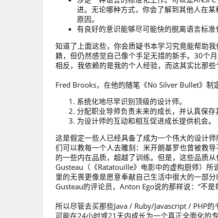
进。无论哪种方式，你会了解到其他人在某
原因。
有良好的意识能够尽可能快的脱离语言标准
知道了上面这些，你会质疑书本学习究竟能帮助我
籍，但仍然感觉自己像个手足无措的新手。30个
相反，我依赖的是我的个人经验，而这其实比那些
Fred Brooks，在他的随笔《No Silver B
系统化地尽早识别顶级的设计师。
分配职业导师负责未来的成长，并认真保存
为设计师的互动和相互促进成长提供机会。
这是假定一些人已经具备了成为一个伟大的设计师所需要
们可以教每一个人去雕刻：米开朗基罗也曾被教导不要
的一些内在品质，超越了训练。但是，这些品质从何
Gusteau（《Ratatouille》电影中的虚
里的无畏更像是愿意奉献自己生活中很大的一部分
Gusteau的评论员，Anton Ego说的那样
所以尽管去买那些Java / Ruby/Javascri
可能在24小时或21天内成长为一个真正全面化的