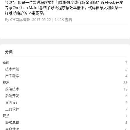
金刚”，但是一位普通程序猿如何能够蜕变成代码金刚呢？近日web开发
专家Christian Maioli总结了导致程序猿效率低下，代码像意大利面条一
样难以维护的35条恶习。
By
CH首席编辑
,
2017-05-22
|
14.2K 查看
分类
新闻
7
技术新知
3
产品动态
4
技术
33
前端技术
18
后端开发
6
界面设计
2
工具软件
7
观点
7
经验总结
5
用户体验
0