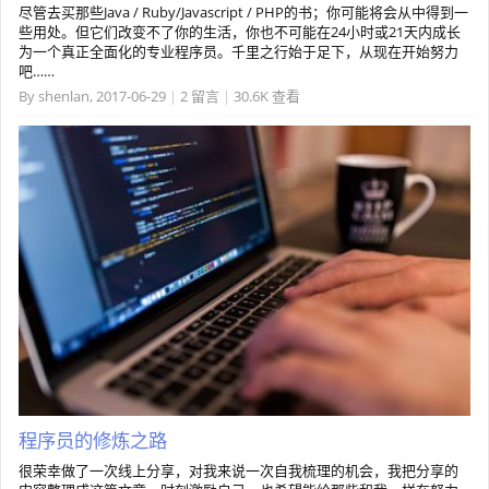
尽管去买那些Java / Ruby/Javascript / PHP的书；你可能将会从中得到一
些用处。但它们改变不了你的生活，你也不可能在24小时或21天内成长
为一个真正全面化的专业程序员。千里之行始于足下，从现在开始努力
吧……
By
shenlan
,
2017-06-29
|
2 留言
|
30.6K 查看
程序员的修炼之路
很荣幸做了一次线上分享，对我来说一次自我梳理的机会，我把分享的