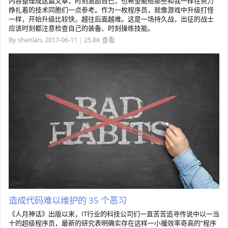
内容整理成这篇文章，时刻激励自己，也希望能给那些和我一样在努力
挣扎着的技术同胞们一点参考。作为一枚程序员，就像游戏中升级打怪
一样，开始升级比较快，越往后面越难。这是一场持久战，出征的战士
应该时刻都注意检查自己的装备、时刻操练技能。
By
shenlan
,
2017-06-11
|
25.8K 查看
造成代码难以维护的 35 个恶习
《人月神话》出版以来，IT行业的科技公司们一直苦苦追寻传说中以一当
十的超级程序员，最新的研究表明确实存在这样一小撮效率奇高的“程序