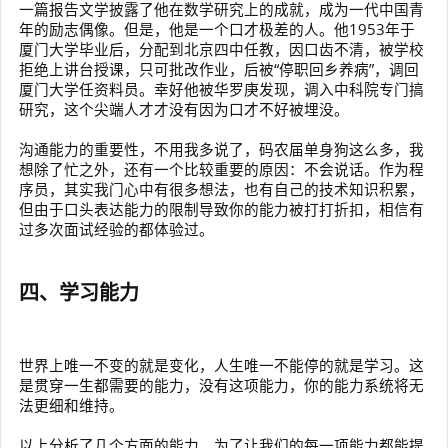
一篇报告文学披露了他在数学研究上的成就，成为一代中国青
年的励志偶像。但是，他是一个口才极差的人。他1953年于
厦门大学毕业后，分配到北京四中任教，因口齿不清，被学校
拒绝上讲台授课，只可批改作业，后被“停职回乡养病”，调回
厦门大学任资料员。幸好他被华罗庚发现，调入中科院专门搞
研究，这个尖端人才才没有因为口才不好被埋没。
沟通能力的重要性，不用我多说了，码农届单身狗这么多，我
想除了忙之外，还有一个比较重要的原因：不会说话。作为程
序员，其实我门心中有很多想法，也有自己的技术知识积累，
但由于口头表达能力的限制导致你的能力被打打折扣，相信有
过多次面试经验的都体验过。
四、学习能力
世界上唯一不变的就是变化，人生唯一不能停的就是学习。这
是贯穿一生都需要的能力，没有这项能力，你的能力系统将无
法更细和维持。
以上分析了几个方面的能力，为了让我们的每一项能力都能提