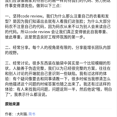
我们应该像画家对待自己的画一样对待我们的代码、努力把这
件事变得漂亮些。做到以下三点：
一、坚持code review。我们为什么那么注重自己的衣着和发
型？是因为我们知道出去就有人看我们这张脸；为什么大部分
码农不注意自己的代码，因为码农从来不以为别人会来读自己
的代码。所以code review 会让我们真正变得彼此自我尊重、
彼此尊重，这是营造良好工程师氛围的第一步。
二、经常分享。每个人的视角是有限的，分享能增长团队内部
的视野。
三、经常讨论。很多东西装在脑袋中其实是一个比较模糊的形
状，人脑善于伪造完整，我们以为已经很完整的方案，往往在
和别人讨论的开端就自己意识到一些缺陷。我有过这样的体
验：有个疑问像要去和同事请教一下，很多时候当我想清怎么
向他描述这个问题的时候答案也随之出来了。我还有过这样的
体验：有人来找我问问题，问题说到一半，然后他说“哦，明白
了”，我表示什么都没说。
原始来源
作者：: 大利猫,
简书