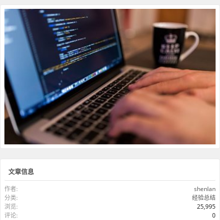
文章信息
作者:
shenlan
分类:
经验总结
浏览:
25,995
评论:
0