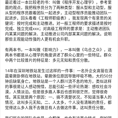
最近看过一本比较老的书：叫做《程序开发心理学》，参考里
面的观点，我把程序员分为了两种类型：服从型和主动型，服
从型的程序员跟着团队一起进步，主动型程序员能推动团队一
起进步。回头看看《工程师职级表》，我发现两个有意思的关
键词：按时完成和主动推进。对一般工程师的要求描述是按时
完成、独立完成xxx；对高级工程师的要求是：主动推进团队
内某某问题的解决、主动推进公司内部某某问题的解决。说明
那些主观能动性强的人更有机会升职。
有两本书，一本叫做《影响力》，一本叫做《乌合之众》，这
两本书都是从心理学的角度讲述了群众心里的一些特征。群众
中两个比较普片的特征是：多元无知和责任分散。
14年在深圳地铁站发生过这样的一件事：一名外企女高管在清
晨晕厥卧倒在地铁站，晕厥体位原因导致呼吸不畅，大约50分
钟后缺氧身亡。地铁站是一个人群川流不息的地方，类似这样
的事很是让人感动惋惜，总能引起一些评论热潮：感叹社会冷
漠，人情淡泊。但是很多路人事后也感到很茫然，觉得很奇
怪。其实就是两个原因：一、搞不清楚状况，不知道当事人的
情况，这叫多元无知。二、人太多，个人没有清晰的责任，都
觉得这么多人我不去做总有人去做这件事，这叫责任分散。