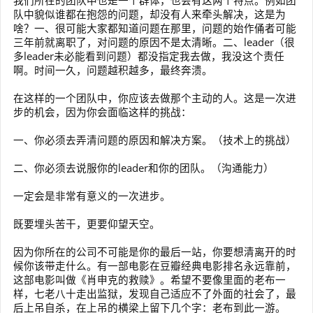
我们所在的团队中也是一个群体，也会有这两个特点。例如团
队中貌似谁都在抱怨的问题，却没有人来牵头解决，这是为
啥？一、很可能大家都知道问题在那里，问题的始作俑者可能
三年前就离职了，对问题的原因不是太清晰。二、leader（很
多leader未必能看到问题）都没指定我去做，我没这个责任
啊。时间一久，问题越积越多，最终奔溃。
在这样的一个团队中，你应该去做那个主动的人。这是一次进
步的机会，因为你会面临这样的挑战：
一、你必须去弄清问题的原因和解决方案。（技术上的挑战）
二、你必须去说服你的leader和你的团队。（沟通能力）
一定会是非常有意义的一次进步。
既要埋头苦干，更要仰望天空。
因为你所在的公司不可能是你的最后一站，你要想清离开的时
候你该带走什么。有一部电影在豆瓣经典电影排名永远靠前，
这部电影叫做《肖申克的救赎》。希望不要像里面的老布一
样，七老八十走出监狱，发现自己适应不了外面的社会了，最
后上吊自杀，在上吊的横梁上留下几个字：老布到此一游。