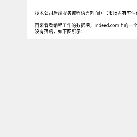
技术公司后端服务编程语言剖面图（市场占有率估
再来看看编程工作的数据吧，Indeed.com上的一个
没有落后，如下图所示：
对JavaScript有正面影响的其他统计数据：
在Github上JavaScript开源项目的数量最多
NodeJS被评为StackOverflow 201
JavaScript是Stack Overflow中最流行的
对JavaScript的批评
我咨询过一位Oracle的朋友，他们的工程师对JavaS
系统编程来说它不是一门理想的编程语言”，这种针对Jav
在Java中，如果参数不是特定类型¹就会引发错误。
PHP: