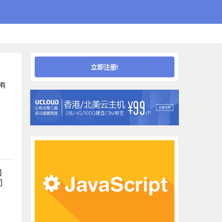
立即注册!
评有
描
司
，