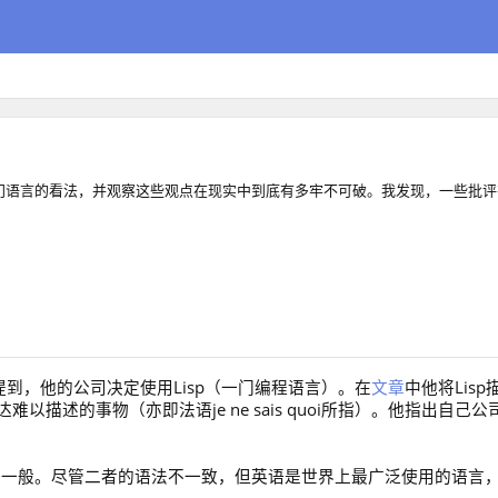
众对这门语言的看法，并观察这些观点在现实中到底有多牢不可破。我发现，一些批
文中提到，他的公司决定使用Lisp（一门编程语言）。在
文章
中他将Lisp
描述的事物（亦即法语je ne sais quoi所指）。他指出自己公
t就像英语一般。尽管二者的语法不一致，但英语是世界上最广泛使用的语言