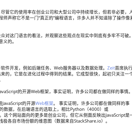
的尊重。尽管它的使用率在创业公司和大型公司中持续增长，但若非必要，
程师声称它不是一门“真正的”编程语言，许多人并不知道除了操作像
地了解公众对这门语言的看法，并观察这些观点在现实中到底有多牢不可破
意义的。
应用于软件开发，例如后端任务、Web服务器以及数据处理。
Zeit
首席执
“不是人为设计出来的，它是在进化过程中得到的结果。它成型很快，起初只关注一
。
avaScript的开源Web框架，事实证明，许多公司都在做同样的事情
vaScript的开源
Web框架
。 事实证明，许多公司都在做同样的事
的数据，在后端语言的选取上，相比Python（4000）或
000）。这个网站面向的更多是创业公司，但它从侧面反映出JavaScript是
自市场份额的维恩图（数据来自StackShare.io）。