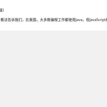
值）
看法告诉我们，在美国，大多数编程工作都使用Java，但JavaScript
（比Java多出50%）。
7年开发者调查中最受欢迎的框架。
编程语言。
cript有什么顾虑。他说“由于JavaScript是一门解释型无类型语言，
aScript的投诉非常普遍。JavaScript函数接受任意类型的参数