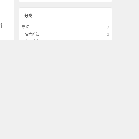
分类
并
新闻
7
技术新知
3
产品动态
4
技术
33
前端技术
18
后端开发
6
界面设计
2
工具软件
7
观点
7
经验总结
5
用户体验
0
评论观点
2
对于
，但
前端技术更多