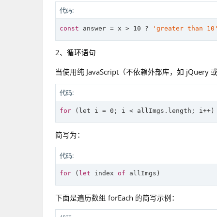
代码:
const
 answer = x > 
10
 ? 
'greater than 10
2、循环语句
当使用纯 JavaScript（不依赖外部库，如 jQuer
代码:
for
 (
let
简写为：
代码:
for
 (
let
 index 
of
下面是遍历数组 forEach 的简写示例：