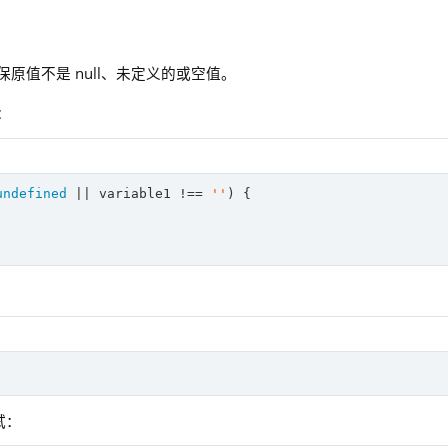
值不是 null、未定义的或空值。
：
undefined
 || variable1 !== 
''
) {

试：