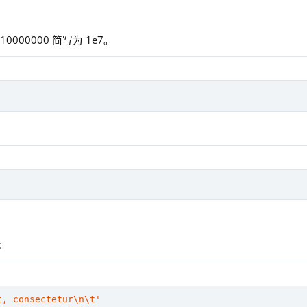
00000 简写为 1e7。
：
t, consectetur\n\t'