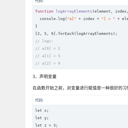
代码:
function
logArrayElements
(
element, index
console
.log(
"a["
 + index + 
"] = "
 + ele
}

[
2
, 
5
, 
9
// logs:
// a[0] = 2
// a[1] = 5
// a[2] = 9
3、声明变量
在函数开始之前，对变量进行赋值是一种很好的习
代码:
let
let
let