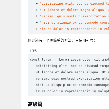
   + 
'adipisicing elit, sed do eiusmod t
   + 
'ut labore et dolore magna aliqua. 
   + 
'veniam, quis nostrud exercitation 
   + 
'nisi ut aliquip ex ea commodo cons
   + 
'irure dolor in reprehenderit in vo
但是还有一个更简单的方法，只使用引号：
代码:
const lorem = `
Lorem ipsum dolor sit amet
   adipisicing elit, sed 
do
 eiusmod tempo
   ut labore et dolore magna aliqua. Ut e
   veniam, quis nostrud exercitation ulla
   nisi ut aliquip ex ea commodo consequa
   irure dolor 
in
 reprehenderit 
in
 volup
高级篇