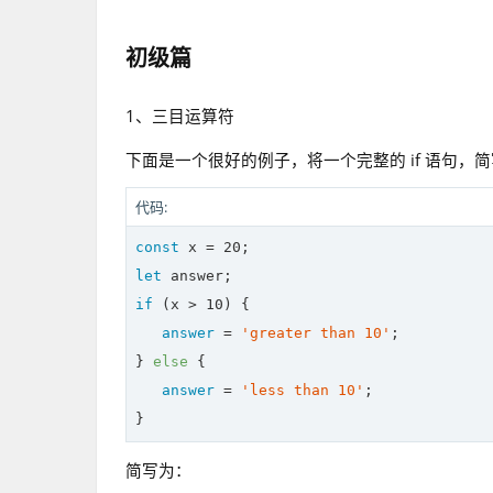
初级篇
1、三目运算符
下面是一个很好的例子，将一个完整的 if 语句，
代码:
const
 x = 
20
let
if
 (x > 
10
) {

answer
 = 
'greater than 10'
;

} 
else
 {

answer
 = 
'less than 10'
;

简写为：