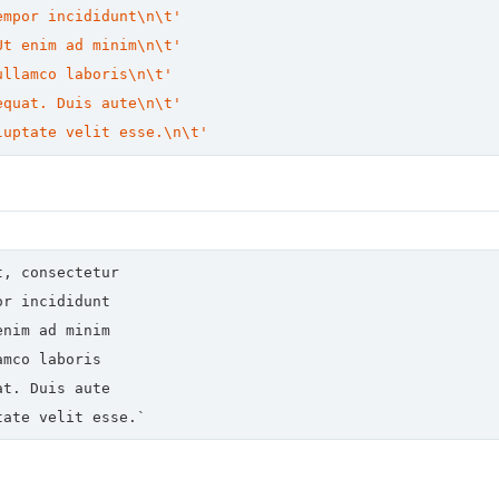
empor incididunt\n\t'
Ut enim ad minim\n\t'
ullamco laboris\n\t'
equat. Duis aute\n\t'
luptate velit esse.\n\t'
, consectetur

r incididunt

nim ad minim

mco laboris

t. Duis aute

tate velit esse.