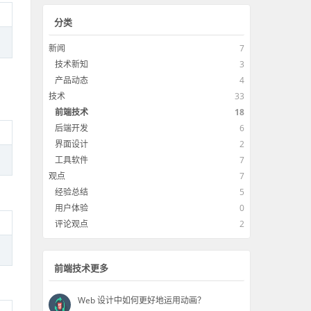
分类
新闻
7
技术新知
3
产品动态
4
技术
33
前端技术
18
后端开发
6
界面设计
2
工具软件
7
观点
7
经验总结
5
用户体验
0
评论观点
2
前端技术更多
Web 设计中如何更好地运用动画？