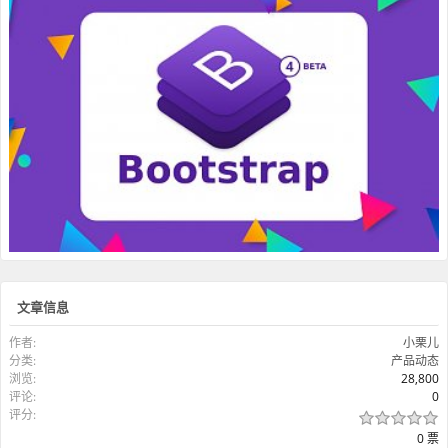
文章信息
作者:
小栗儿
分类:
产品动态
浏览:
28,800
评论:
0
评分:
0 票