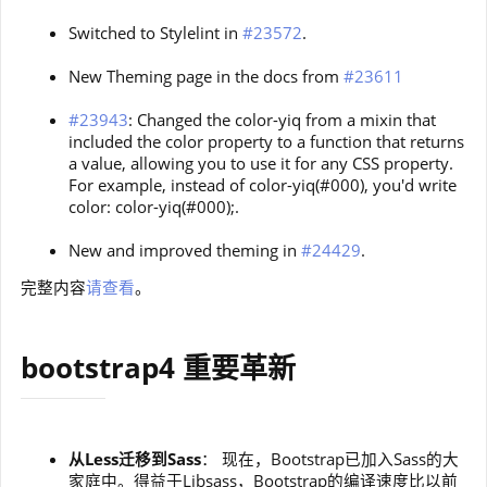
Switched to Stylelint in
#23572
.
New Theming page in the docs from
#23611
#23943
: Changed the color-yiq from a mixin that
included the color property to a function that returns
a value, allowing you to use it for any CSS property.
For example, instead of color-yiq(#000), you'd write
color: color-yiq(#000);.
New and improved theming in
#24429
.
完整内容
请查看
。
bootstrap4 重要革新
从Less迁移到Sass
： 现在，Bootstrap已加入Sass的大
家庭中。得益于Libsass，Bootstrap的编译速度比以前