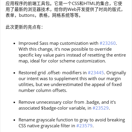
应用程序的前端工具包。它是一个CSS和HTML的集合，它使
用了最新的浏览器技术，给你的Web开发提供了时尚的版式，
表单，buttons，表格，网格系统等等。
此次更新的亮点有：
Improved Sass map customization with
#23260
.
With this change, it's now possible to override
specific key value pairs instead of resetting the entire
map, ideal for color scheme customization.
Restored grid .offset- modifiers in
#23445
. Originally
our intent was to supplement this with our margin
utilities, but we underestimated the appeal of fixed
number column offsets.
Remove unnecessary color from .badge, and it's
associated $badge-color variable, in
#23529
.
Rename grayscale function to gray to avoid breaking
CSS native grayscale filter in
#23579
.