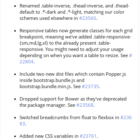
Renamed .table-inverse, .thead-inverse, and .thead-
default to .*-dark and .*-light, matching our color
schemes used elsewhere in
#23560
.
Responsive tables now generate classes for each grid
breakpoint, meaning we've added .table-responsive-
{sm,md,lg,xl} to the already present .table-
responsive. You might need to adjust your usage
depending on when you want a table to resize. See
#
22804
.
Include two new dist files which contain Popper.js
inside bootstrap.bundle.js and
bootstrap.bundle.min.js. See
#23735
.
Dropped support for Bower as they've deprecated
the package manager. See
#23568
.
Switched breadcrumbs from float to flexbox in
#236
83
.
Added new CSS variables in
#23761
.