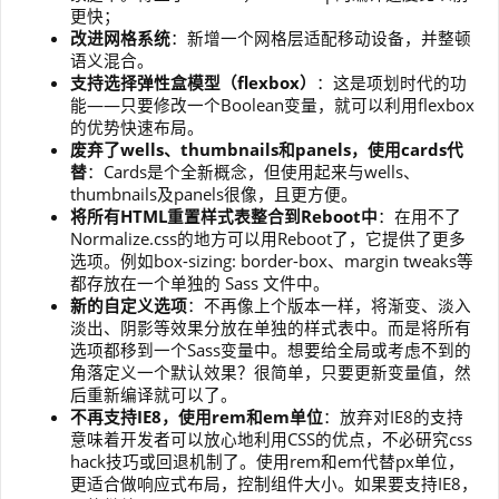
更快；
改进网格系统
：新增一个网格层适配移动设备，并整顿
语义混合。
支持选择弹性盒模型（flexbox）
：这是项划时代的功
能——只要修改一个Boolean变量，就可以利用flexbox
的优势快速布局。
废弃了wells、thumbnails和panels，使用cards代
替
：Cards是个全新概念，但使用起来与wells、
thumbnails及panels很像，且更方便。
将所有HTML重置样式表整合到Reboot中
：在用不了
Normalize.css的地方可以用Reboot了，它提供了更多
选项。例如box-sizing: border-box、margin tweaks等
都存放在一个单独的 Sass 文件中。
新的自定义选项
：不再像上个版本一样，将渐变、淡入
淡出、阴影等效果分放在单独的样式表中。而是将所有
选项都移到一个Sass变量中。想要给全局或考虑不到的
角落定义一个默认效果？很简单，只要更新变量值，然
后重新编译就可以了。
不再支持IE8，使用rem和em单位
：放弃对IE8的支持
意味着开发者可以放心地利用CSS的优点，不必研究css
hack技巧或回退机制了。使用rem和em代替px单位，
更适合做响应式布局，控制组件大小。如果要支持IE8，