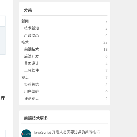
，
分类
新闻
7
技术新知
3
产品动态
4
技术
33
前端技术
18
后端开发
6
界面设计
2
工具软件
7
观点
7
经验总结
5
用户体验
0
道理
评论观点
2
，
前端技术更多
JavaScript 开发人员需要知道的简写技巧