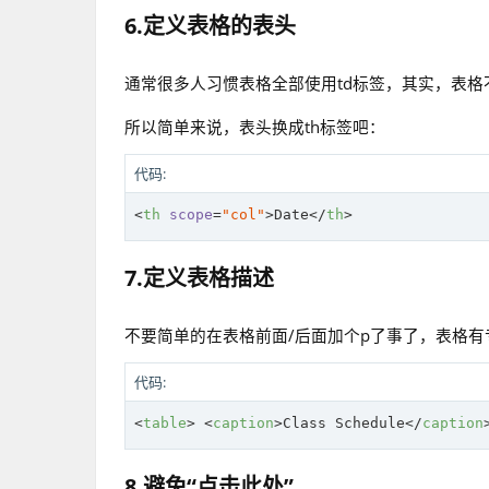
6.定义表格的表头
通常很多人习惯表格全部使用td标签，其实，表格不止有
所以简单来说，表头换成th标签吧：
代码:
<
th
scope
=
"col"
>
Date
</
th
>
7.定义表格描述
不要简单的在表格前面/后面加个p了事了，表格有专
代码:
<
table
>
<
caption
>
Class Schedule
</
caption
8.避免“点击此处”