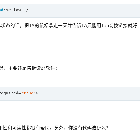
nd
s状态的话，把TA的鼠标拿走一天并告诉TA只能用Tab切换链接就好
项——嗯，主要还是告诉读屏软件：
required=
"true"
可用性和可读性都很有帮助。另外，你没有代码洁癖么？