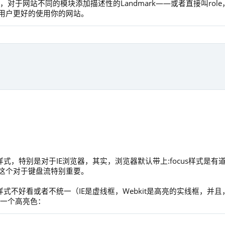
对于网站不同的模块添加描述性的Landmark——或者直接叫role
用户更好的使用你的网站。
样式，特别是对于IE浏览器，其实，浏览器默认带上:focus样式是有
这个对于键盘流特别重要。
样式不好看或者不统一（IE是虚线框，Webkit是高亮的实线框，并且
定义一个高亮色：