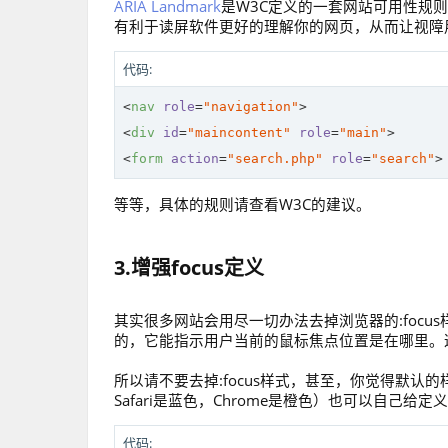
ARIA Landmark
是W3C定义的一套网站可用性规则，
有利于读屏软件更好的理解你的网页，从而让视障
代码:
<
nav
role
=
"navigation"
>
<
div
id
=
"maincontent"
role
=
"main"
>
<
form
action
=
"search.php"
role
=
"search"
>
等等，具体的规则请查看W3C的建议。
3.增强focus定义
其实很多网站会用尽一切办法去掉浏览器的:focus
的，它能指示用户当前的鼠标焦点位置是在哪里。
所以请不要去掉:focus样式，甚至，你觉得默认的
Safari是蓝色，Chrome是橙色）也可以自己给
代码: