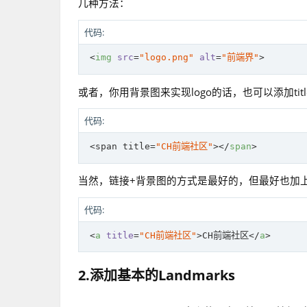
几种方法：
代码:
<
img
src
=
"logo.png"
alt
=
"前端界"
>
或者，你用背景图来实现logo的话，也可以添加tit
代码:
 <span title=
"CH前端社区"
>
</
span
>
当然，链接+背景图的方式是最好的，但最好也加上ti
代码:
<
a
title
=
"CH前端社区"
>
CH前端社区
</
a
>
2.添加基本的Landmarks