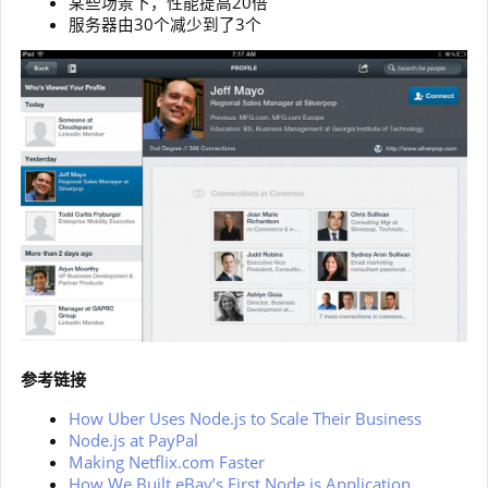
某些场景下，性能提高20倍
服务器由30个减少到了3个
参考链接
How Uber Uses Node.js to Scale Their Business
Node.js at PayPal
Making Netflix.com Faster
How We Built eBay’s First Node.js Application