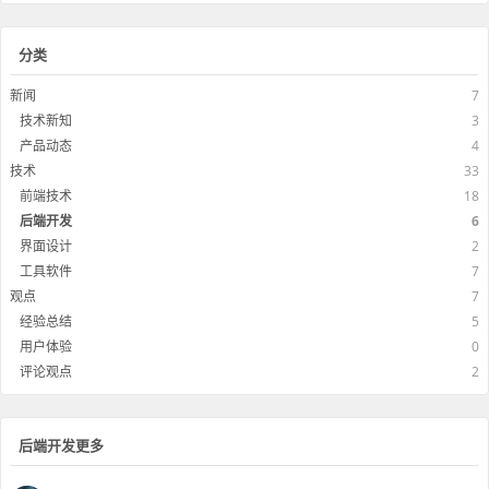
分类
新闻
7
技术新知
3
产品动态
4
技术
33
前端技术
18
后端开发
6
界面设计
2
工具软件
7
观点
7
经验总结
5
用户体验
0
评论观点
2
后端开发更多