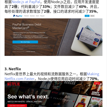
根据
Node.js at PayPal
，使用Node.js之后，应用开发速度提
高了
2倍
；代码量减少了
33%
；文件数目减少了
40%
，并且，
每秒处理的请求数增加了
2倍
，接口的请求时间减少了
35%
。
3. Netflix
Netflix是世界上最大的视频和流数据服务之一，根据
Making
Netflix.com Faster
，Node.js使得应用启动时间减少了
70%
。