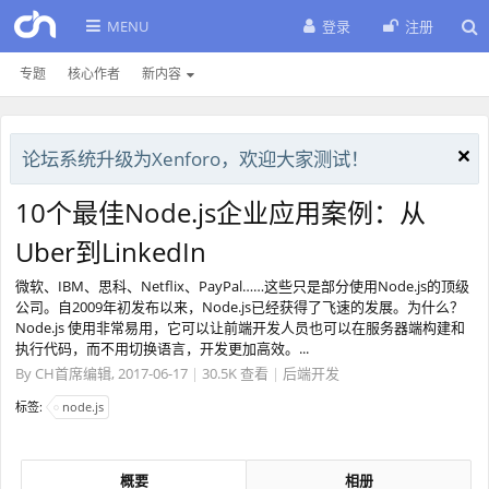
MENU
登录
注册
专题
核心作者
新内容
论坛系统升级为Xenforo，欢迎大家测试！
10个最佳Node.js企业应用案例：从
Uber到LinkedIn
微软、IBM、思科、Netflix、PayPal……这些只是部分使用Node.js的顶级
公司。自2009年初发布以来，Node.js已经获得了飞速的发展。为什么？
Node.js 使用非常易用，它可以让前端开发人员也可以在服务器端构建和
执行代码，而不用切换语言，开发更加高效。...
By
CH首席编辑
,
2017-06-17
|
30.5K 查看
|
后端开发
标签:
node.js
概要
相册