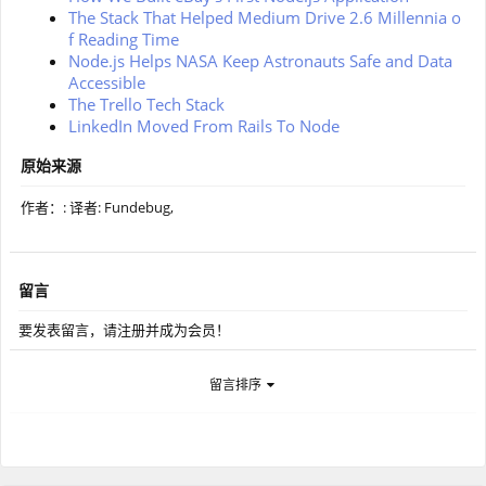
The Stack That Helped Medium Drive 2.6 Millennia o
f Reading Time
Node.js Helps NASA Keep Astronauts Safe and Data
Accessible
The Trello Tech Stack
LinkedIn Moved From Rails To Node
原始来源
作者：: 译者: Fundebug,
留言
要发表留言，请注册并成为会员！
留言排序